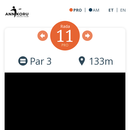
|
|
PRO
AM
ET
EN
Rada
11
PRO
Par 3
133m